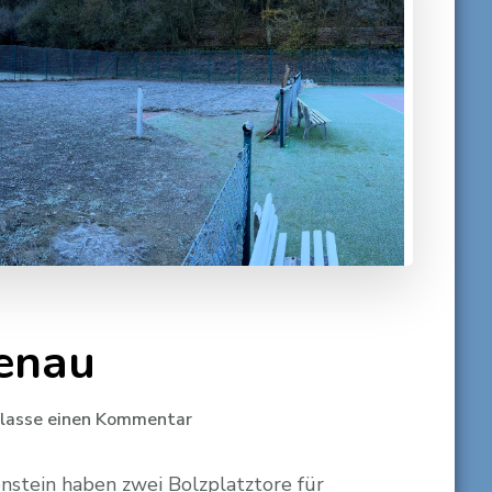
zenau
zu
rlasse einen Kommentar
Bolzplatz
für
nstein haben zwei Bolzplatztore für