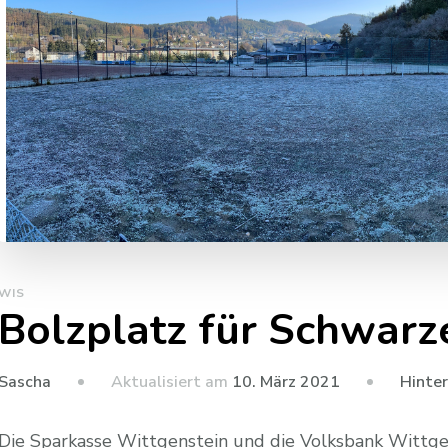
WIS
Bolzplatz für Schwar
Aktualisiert am
10. März 2021
Hinte
Sascha
Die Sparkasse Wittgenstein und die Volksbank Wittge