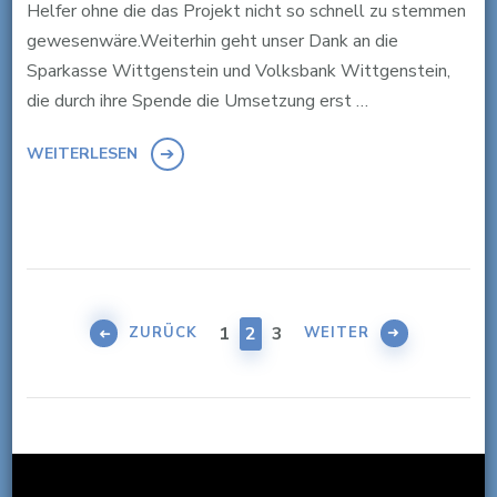
Helfer ohne die das Projekt nicht so schnell zu stemmen
gewesenwäre.Weiterhin geht unser Dank an die
Sparkasse Wittgenstein und Volksbank Wittgenstein,
die durch ihre Spende die Umsetzung erst …
WEITERLESEN
Seitennummerierung
der
SEITE
SEITE
SEITE
1
2
3
ZURÜCK
WEITER
Beiträge